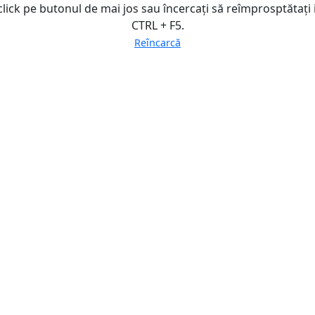
click pe butonul de mai jos sau încercați să reîmprosptătați
CTRL + F5.
Reîncarcă