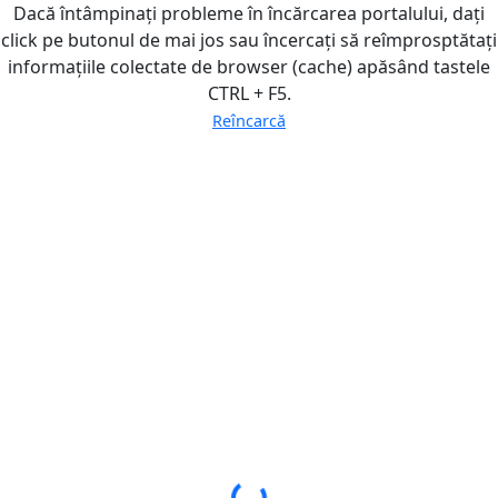
Dacă întâmpinați probleme în încărcarea portalului, dați
click pe butonul de mai jos sau încercați să reîmprosptătați
informațiile colectate de browser (cache) apăsând tastele
CTRL + F5.
Reîncarcă
Loading...