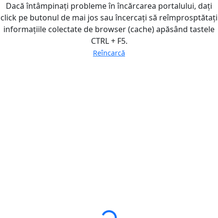
Dacă întâmpinați probleme în încărcarea portalului, dați
click pe butonul de mai jos sau încercați să reîmprosptătați
informațiile colectate de browser (cache) apăsând tastele
CTRL + F5.
Reîncarcă
Loading...