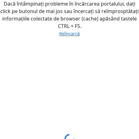
Dacă întâmpinați probleme în încărcarea portalului, dați
click pe butonul de mai jos sau încercați să reîmprosptătați
informațiile colectate de browser (cache) apăsând tastele
CTRL + F5.
Reîncarcă
Loading...