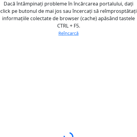
Dacă întâmpinați probleme în încărcarea portalului, dați
click pe butonul de mai jos sau încercați să reîmprosptătați
informațiile colectate de browser (cache) apăsând tastele
CTRL + F5.
Reîncarcă
Loading...