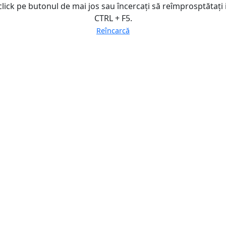
click pe butonul de mai jos sau încercați să reîmprosptătați
CTRL + F5.
Reîncarcă