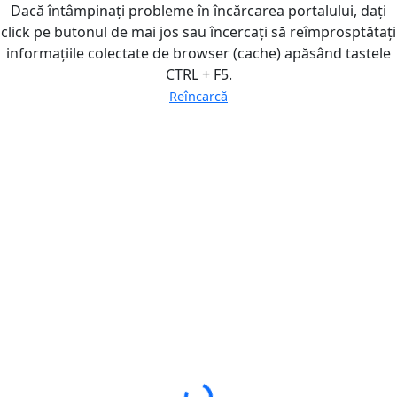
Dacă întâmpinați probleme în încărcarea portalului, dați
click pe butonul de mai jos sau încercați să reîmprosptătați
informațiile colectate de browser (cache) apăsând tastele
CTRL + F5.
Reîncarcă
Loading...