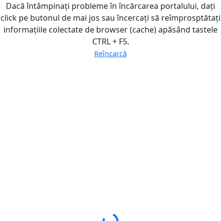
Dacă întâmpinați probleme în încărcarea portalului, dați
click pe butonul de mai jos sau încercați să reîmprosptătați
informațiile colectate de browser (cache) apăsând tastele
CTRL + F5.
Reîncarcă
Loading...