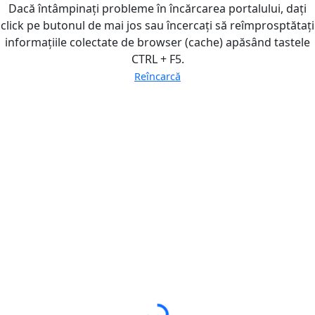
Dacă întâmpinați probleme în încărcarea portalului, dați
click pe butonul de mai jos sau încercați să reîmprosptătați
informațiile colectate de browser (cache) apăsând tastele
CTRL + F5.
Reîncarcă
Loading...