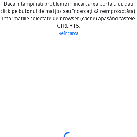
Dacă întâmpinați probleme în încărcarea portalului, dați
click pe butonul de mai jos sau încercați să reîmprosptătați
informațiile colectate de browser (cache) apăsând tastele
CTRL + F5.
Reîncarcă
Loading...