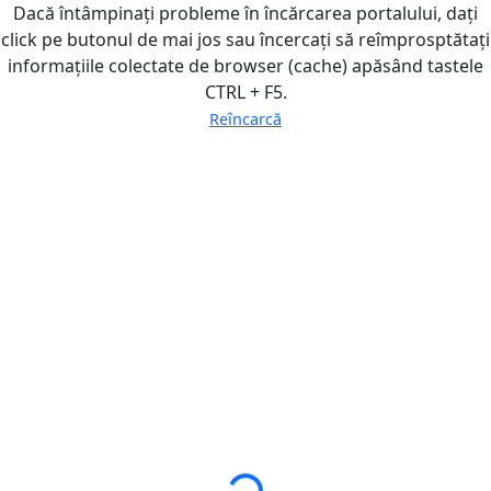
Dacă întâmpinați probleme în încărcarea portalului, dați
click pe butonul de mai jos sau încercați să reîmprosptătați
informațiile colectate de browser (cache) apăsând tastele
CTRL + F5.
Reîncarcă
Loading...