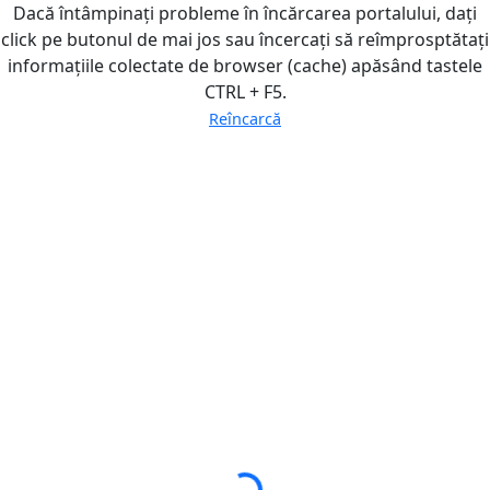
Dacă întâmpinați probleme în încărcarea portalului, dați
click pe butonul de mai jos sau încercați să reîmprosptătați
informațiile colectate de browser (cache) apăsând tastele
CTRL + F5.
Reîncarcă
Loading...