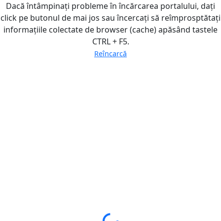
Dacă întâmpinați probleme în încărcarea portalului, dați
click pe butonul de mai jos sau încercați să reîmprosptătați
informațiile colectate de browser (cache) apăsând tastele
CTRL + F5.
Reîncarcă
Loading...