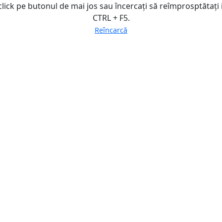
click pe butonul de mai jos sau încercați să reîmprosptătați
CTRL + F5.
Reîncarcă